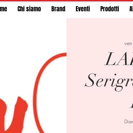
ome
Chi siamo
Brand
Eventi
Prodotti
A
ven
LAB
Serig
Diam