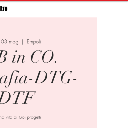
ltro
 03 mag
  |  
Empoli
 in CO.
rafia-DTG-
DTF
o vita ai tuoi progetti