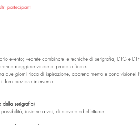
tri partecipanti
nario evento; vedrete combinate le tecniche di serigrafia, DTG e D
daranno maggiore valore al prodotto finale.
na due giorni ricca di ispirazione, apprendimento e condivisione
il loro prezioso intervento:
della serigrafia)
possibilità, insieme a voi, di provare ed effettuare
ripeterà in entrambi i giorni.
esente!!