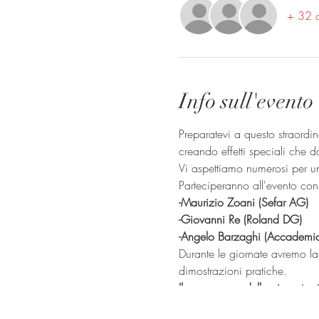
+ 32 al
Info sull'evento
Preparatevi a questo straordi
creando effetti speciali che 
Vi aspettiamo numerosi per u
Parteciperanno all'evento con 
-Maurizio Zoani (Sefar AG)
-Giovanni Re (Roland DG)
-Angelo Barzaghi (Accademia 
Durante le giornate avremo la 
dimostrazioni pratiche.
Il programma delle giornate si 
Facci sapere quando sarai pr