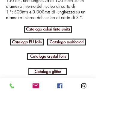
150 cm, una lunghezza di 100 metri su un
diametro interno del nucleo di carta di
1 "; 500mts e 3.000mts di lunghezza su un
diametro interno del nucleo di carta di 3 ″.
Catalogo colori tinta unita
Catalogo PU foils
Catalogo multicolori
Catalogo crystal foils
Catalogo glitter
Richiedi preventivo
Z.I. Terrafino - Via Vittime del Fascismo16/18/20
50053 Empoli (FI)
Telefono:
+39 0571 912294
-
+39 0571 912285
Email:
info@delcontesrl.com