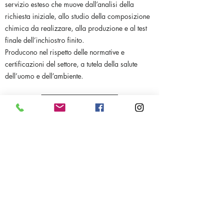
servizio esteso che muove dall’analisi della
richiesta iniziale, allo studio della composizione
chimica da realizzare, alla produzione e al test
finale dell’inchiostro finito.
Producono nel rispetto delle normative e
certificazioni del settore, a tutela della salute
dell’uomo e dell’ambiente.
Richiedi preventivo
Catalogo inchiostri
Inchiostri Eptainks
EPTANOVA è la company italiana leader nella
fornitura di soluzioni complete di finitura
avanzata, rivolte a una varietà di settori
industriali.
Le loro
Business Brand – EPTAINKS, EPTACOAT,
EPTATECH e EPTAINKS DIGITAL – sviluppano e