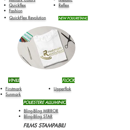
Quickflex
Reflex
Fashion
QuickFlex Revolution
NEW POLIURETANO
VINILE
FLOCK
Firstmark
Upperflok
Sunmark
POLIESTERE ALLUMINIO
Bling-Bling MIRROR
Bling-Bling STAR
FILMS STAMPABILI