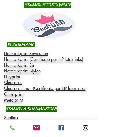
STAMPA ECOSOLVENTE
POLIURETANO
Hotmarkprint Revolution
Hotmarkprint (Certificato per HP latex inks)
Hotmarkprint Sir
Hotmarkprint Nylon
Fiftyprint
Clearprint
Clearprint mat
(Certificato per HP latex inks)
Glitterprint
Metalprint
STAMPA A SUBLIMAZIONE
Sublitex
Subliflok
VINILE