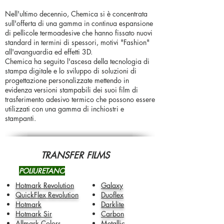
Nell'ultimo decennio, Chemica si è concentrata
sull'offerta di una gamma in continua espansione
di pellicole termoadesive che hanno fissato nuovi
standard in termini di spessori, motivi "Fashion"
all'avanguardia ed effetti 3D.
Chemica ha seguito l'ascesa della tecnologia di
stampa digitale e lo sviluppo di soluzioni di
progettazione personalizzate mettendo in
evidenza versioni stampabili dei suoi film di
trasferimento adesivo termico che possono essere
utilizzati con una gamma di inchiostri e
stampanti.
TRANSFER FILMS
POLIURETANO
Hotmark Revolution
Galaxy
QuickFlex Revolution
Duoflex
Hotmark
Darklite
Hotmark Sir
Carbon
Allmark Colors
Metallic