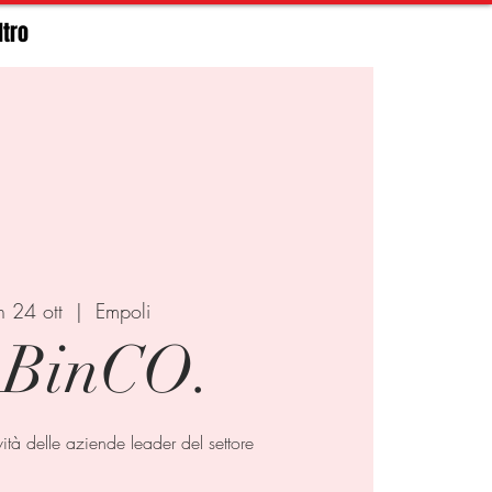
ltro
n 24 ott
  |  
Empoli
BinCO.
vità delle aziende leader del settore