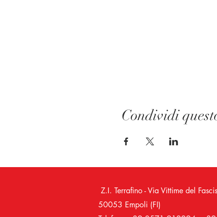
Condividi quest
Z.I. Terrafino - Via Vittime del 
50053 Empoli (FI)